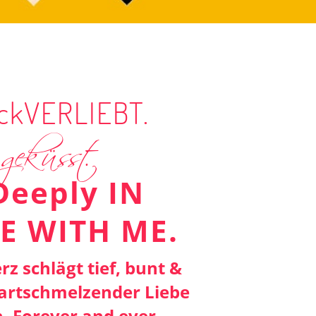
ckVERLIEBT.
geküsst.
ß
Deeply IN
E WITH ME.
rz schlägt tief, bunt &
zartschmelzender Liebe
h. Forever and ever.