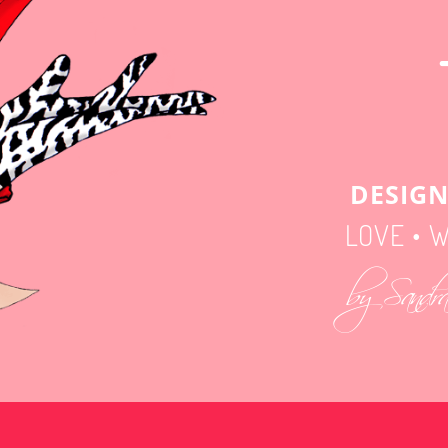
DESIGN
LOVE • W
by Sandr