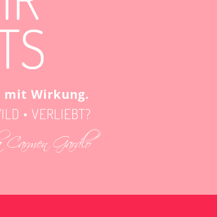
TS
 mit Wirkung.
ILD • VERLIEBT?
a Carmen Gardlo