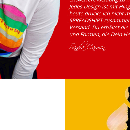
Jedes Design ist mit Hin
heute drucke ich nicht me
SPREADSHIRT zusammen,
Versand. Du erhältst di
und Formen, die Dein Her
Sandra Carmen