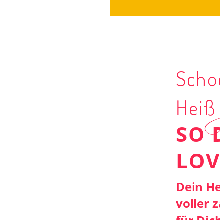
Scho
Hei
SO 
LOV
Dein He
voller 
für Dic