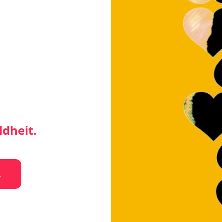
dheit.
.