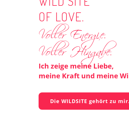
WILD SITE
OF LOVE.
Voller Energie.
Voller Hingabe.
Ich zeige meine Liebe,
meine Kraft und meine Wil
Die WILDSITE gehört zu mir