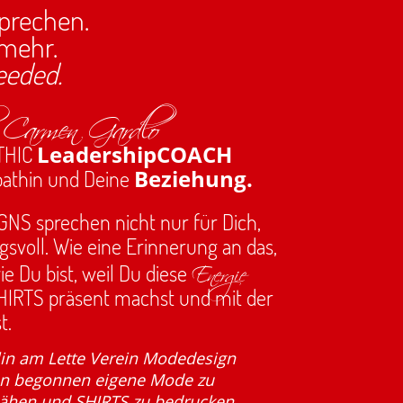
sprechen.
 mehr.
eeded.
 Carmen Gardlo
LeadershipCOACH
ATHIC
Beziehung.
pathin und Deine
NS sprechen nicht nur für Dich,
gsvoll. Wie eine Erinnerung an das,
Energie
ie Du bist, weil Du diese
HIRTS präsent machst und mit der
t.
lin am Lette Verein Modedesign
ren begonnen eigene Mode zu
nähen und SHIRTS zu bedrucken.