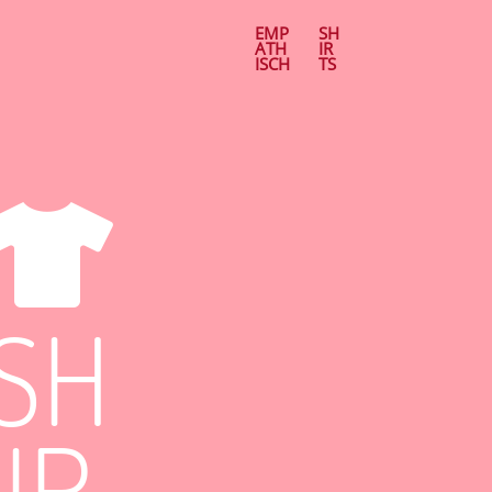
EMP
SH
ATH
IR
ISCH
TS

SH
IR