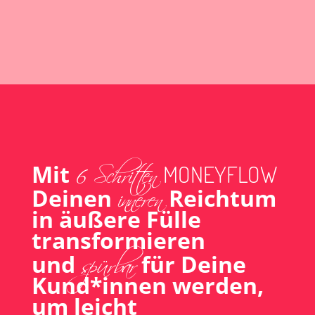
6 Schritten
Mit
MONEYFLOW
inneren
Deinen
Reichtum
in äußere Fülle
transformieren
spürbar
und
für Deine
Kund*innen werden,
um leicht